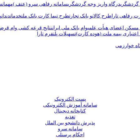
 گردشگری
درگاه واریز وجه گردشگری
سامانه رفاهی سرو (عتف )
مهمانس
ت رفاهی تارا
طرح کالانو بانک تجارت
طرح تیما کارت بانک ملت
خدمات
دندان
 مسکن اعضای هیأت علمی
وام بانک ملی ایران
نتایج قرعه کشی وام قرض ا
اعتباری بیمه ملت (هوده کارت)
تسهیلات پلتفرم تارا
اه خوارزمی
پست الکترونیک
سامانه آموزش الکترونیکی
کتابخانه دیجیتال
تغذیه
پذیرش دانشجو بین الملل
سامانه سرو
احکام پرسنلی