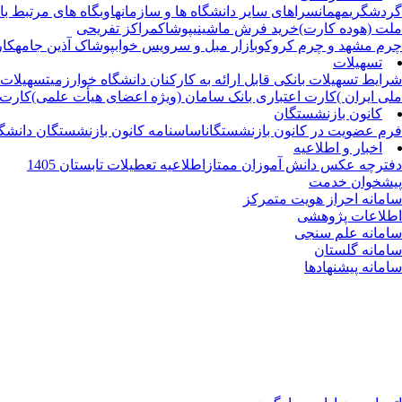
گردشگری
مهمانسراهای سایر دانشگاه ها و سازمانها
وبگاه های مرتبط با
ملت (هوده کارت)
خرید فرش ماشینی
پوشاک
مراکز تفریحی
چرم مشهد و چرم کروکو
بازار مبل و سرویس خواب
پوشاک آذین جامه
کار
تسهیلات
شرایط تسهیلات بانکی قابل ارائه به کارکنان دانشگاه خوارزمی
تسهیلات
ملی ایران )
کارت اعتباری بانک سامان (ویژه اعضای هیأت علمی)
کارت 
کانون بازنشستگان
فرم عضویت در کانون بازنشستگان
اساسنامه کانون بازنشستگان دانشگ
اخبار و اطلاعیه
دفترچه عکس دانش آموزان ممتاز
اطلاعیه تعطیلات تابستان 1405
پیشخوان خدمت
سامانه احراز هویت متمرکز
اطلاعات پژوهشی
سامانه علم سنجی
سامانه گلستان
سامانه پیشنهادها