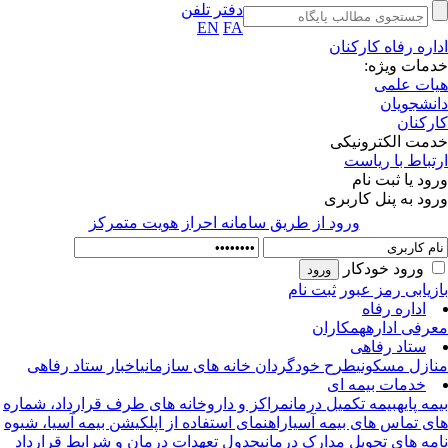
دفتر تلفن
EN
FA
اره رفاه کارکنان
مات ویژه:
ات علمی
نشجویان
رکنان
مت الکترونیکی
تباط با ریاست
ود یا ثبت نام
ود به پنل کاربری
ورود از طريق سامانه احراز هويت متمركز
ورود خودکار
زیابی رمز عبور
ثبت نام
اداره رفاه
رفی اداره
همکاران
ستاد رفاهی
ازل مسکونی
طرح خودگردان خانه های سازمانی
اخبار ستاد رفاهی
خدمات بیمه ای
مه پایه
بیمه تکمیل درمان
مراکز و داروخانه های طرف قرارداد، شماره
ی تماس های بیمه آسیا
راهنمای استفاده از اپلکیشن بیمه آسیا، شیوه
مه های تحویل مدارک درمانی
جدول تعهدات درمان و شرایط قرارداد