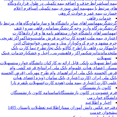
مه آسیا
شرایط حذف و اضافه بیمه تکمیلی در طول قرارداد
وبگاه
ی مرتبط با بیمه
بیمه آتش سوزی بیمه تکمیلی آسیا
فرم اعلام
ارت بیمه عمر و حوادث گروهی
خدمات رفاهی
دشگری
مهمانسراهای سایر دانشگاه ها و سازمانها
وبگاه های مرتبط با
دشگری
درگاه واریز وجه گردشگری
سامانه رفاهی سرو (عتف
همانسراهای دانشگاه خوارزمی
تفاهم نامه ها و قراردادها
کارت
تباری بیمه ملت (هوده کارت)
خرید فرش ماشینی
پوشاک
مراکز تفریحی
م مشهد و چرم کروکو
بازار مبل و سرویس خواب
پوشاک آذین
مه
کارت رفاهی تارا
طرح کالانو بانک تجارت
طرح تیما کارت بانک
ت
خدمات
دندانپزشکی
مراکز رفاهی
شیرینی، آجیل و خشکبار
خدمات عینک
تسهیلات
ایط تسهیلات بانکی قابل ارائه به کارکنان دانشگاه خوارزمی
تسهیلات
کن اعضای هیأت علمی
وام بانک ملی ایران
نتایج قرعه کشی وام
ض الحسنه بانک ملی ایران
راهنمای وام طرح مهربانی (قرض الحسنه
نک ملی ایران )
کارت اعتباری بانک سامان (ویژه اعضای هیأت
می)
کارت اعتباری بیمه ملت (هوده کارت)
تسهیلات پلتفرم تارا
کانون بازنشستگان
م عضویت در کانون بازنشستگان
اساسنامه کانون بازنشستگان
نشگاه خوارزمی
اخبار و اطلاعیه
ترچه عکس دانش آموزان ممتاز
اطلاعیه تعطیلات تابستان 1405
شخوان خدمت