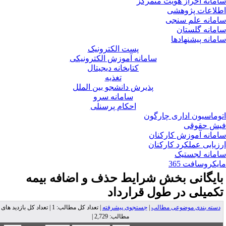
مانه احراز هویت متمرکز
لاعات پژوهشی
مانه علم سنجی
مانه گلستان
مانه پیشنهادها
پست الکترونیک
سامانه آموزش الکترونیکی
کتابخانه دیجیتال
تغذیه
پذیرش دانشجو بین الملل
سامانه سرو
احکام پرسنلی
وماسیون اداری چارگون
ش حقوقی
مانه آموزش کارکنان
زیابی عملکرد کارکنان
مانه لجستیک
یکروسافت 365
ایگانی بخش
شرایط حذف و اضافه بیمه
کمیلی در طول قرارداد
دسته بندی موضوعی مطالب
|
جستجوی پیشرفته
| تعداد کل مطالب: 1 | تعداد کل بازدید های
مطالب: 2,729 |